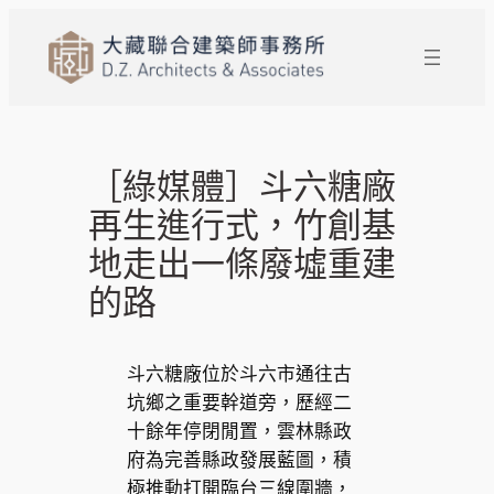
跳
至
主
要
內
容
［綠媒體］斗六糖廠
再生進行式，竹創基
地走出一條廢墟重建
的路
斗六糖廠位於斗六市通往古
坑鄉之重要幹道旁，歷經二
十餘年停閉閒置，雲林縣政
府為完善縣政發展藍圖，積
極推動打開臨台三線圍牆，