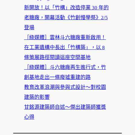
新開放！以「竹構」改造停業 30 年的
老糖廠，開幕活動《竹創慢學祭》2/5
登場
［綠媒體］雲林斗六糖廠重新啟用！
在工業遺構中長出「竹構築」，以 8
條策展路徑閱讀這座空間基地
［綠媒體］斗六糖廠再生進行式，竹
創基地走出一條廢墟重建的路
教育改革浪潮與參與式設計～對校園
建築的影響
甘銘源建築師自述～傑出建築師獲獎
心得