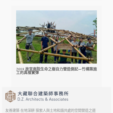
2018 故宮南院生命之樹自力營造側記—竹構築施
工的真槍實彈
友善建築 在地深耕 探索人與土地和諧共處的空間營造之道