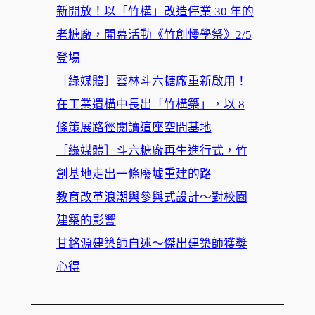
新開放！以「竹構」改造停業 30 年的
老糖廠，開幕活動《竹創慢學祭》2/5
登場
［綠媒體］雲林斗六糖廠重新啟用！
在工業遺構中長出「竹構築」，以 8
條策展路徑閱讀這座空間基地
［綠媒體］斗六糖廠再生進行式，竹
創基地走出一條廢墟重建的路
教育改革浪潮與參與式設計～對校園
建築的影響
甘銘源建築師自述～傑出建築師獲獎
心得