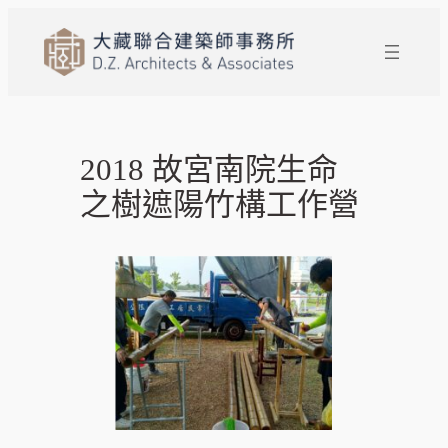
跳
至
主
要
內
容
2018 故宮南院生命
之樹遮陽竹構工作營