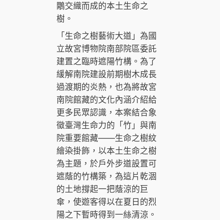
鷴交織而成的本土生命之
樹。
「生命之樹藝術大道」為國
立故宮博物院南部院區委託
建置之臨時遮陽竹構。為了
緩解南院建設前期樹木成長
過渡期的炎熱，也為將故宮
南院館藏的文化內涵介紹給
更多民眾認識，本案結合象
徵臺灣生命力的「竹」與南
院重要館藏——生命之樹紋
繪染掛飾，以本土生命之樹
為主題，於戶外步道設置可
遮蔭的竹構築，為這片乾涸
的土地撐起一把蔭涼的巨
傘，使遊客得以在夏日的烈
陽之下暫時得到一絲清涼。