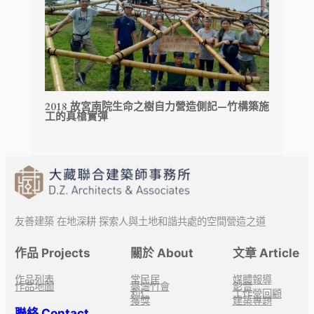
2018 故宮南院生命之樹自力營造側記—竹構築施
工的真槍實彈
友善建築 在地深耕 探索人與土地和諧共處的空間營造之道
作品 Projects
關於 About
文章 Article
作品列表
常民居
媒體報導
作品地圖
臺灣竹會
影音
利仁
工作營回顧
獲獎
建築專題
聯絡 Contact