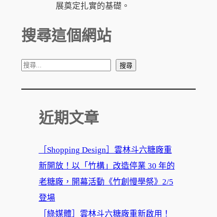
展奠定扎實的基礎。
搜尋這個網站
搜
搜尋
尋
近期文章
［Shopping Design］雲林斗六糖廠重
新開放！以「竹構」改造停業 30 年的
老糖廠，開幕活動《竹創慢學祭》2/5
登場
［綠媒體］雲林斗六糖廠重新啟用！