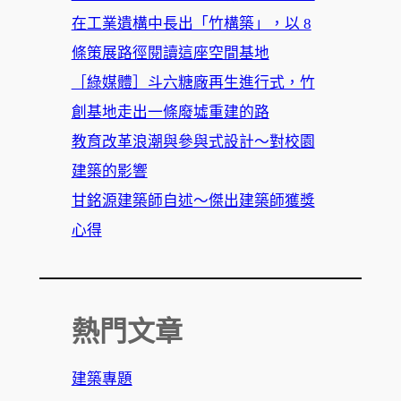
在工業遺構中長出「竹構築」，以 8
條策展路徑閱讀這座空間基地
［綠媒體］斗六糖廠再生進行式，竹
創基地走出一條廢墟重建的路
教育改革浪潮與參與式設計～對校園
建築的影響
甘銘源建築師自述～傑出建築師獲獎
心得
熱門文章
建築專題