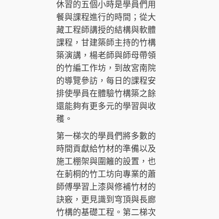
休習的五個小時是學員們用
餐與課程進行的時間；從大
藏工程師講授的結構與軟體
課程，甘建築師主持的竹構
築演講，楊老師與師母帶領
的竹編工作坊，到故宮南院
的導覽參訪，每日的課程安
排使學員在體驗竹構築之餘
還能夠有更多元的學習與收
穫。
第一梯次的學員們將多數的
時間貢獻給竹材的準備以及
施工棚架與圍籬的設置，也
在莿桐的竹工坊向專業的蕭
師傅學習上漆與修補竹材的
訣竅，更見識到穹頂與長廊
竹構的基礎工程。第二梯次