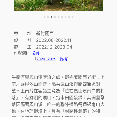
案 址 新竹關西
設 計 2022.08-2022.11
施 工 2022.12-2023.04
作品類別
公共
〔
2020~2029
,  
竹構
〕
牛欄河與鳳山溪匯流之處，環抱著關西老街；上
南片羅屋依山而建，隔著鳳山溪與關西街區對
望。上南片在客語之意為「位在鳳山溪南岸的村
落」，有鮮明的環山、抱水田園景緻，其開墾聚
落因隔著鳳山溪，唯一的聯外道路需通過南山大
橋，在地理環境上，具有「封閉性聚落」的特