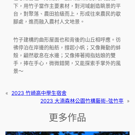
下，用竹子當作主要素材，對河域創造眺景的平
台，對聚落、農田拾級而上，形成往來農民的歇
腳處，進而融入農村人文地景。
竹子建構的曲形屋面也和背後的山丘相呼應。彷
彿停泊在岸邊的船舫，撐起小帆；又像舞動的蚌
殼，翩然歇息在水邊；又像捧著拇指姑娘的雙
手，捧在手心，微微錯開，又能探索手掌外的風
景～
«
2023 竹崎高中學生宿舍
2023 大湳森林公園竹構藝術-弦竹亭
»
更多作品