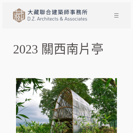
跳
至
主
要
內
容
2023 關西南片亭