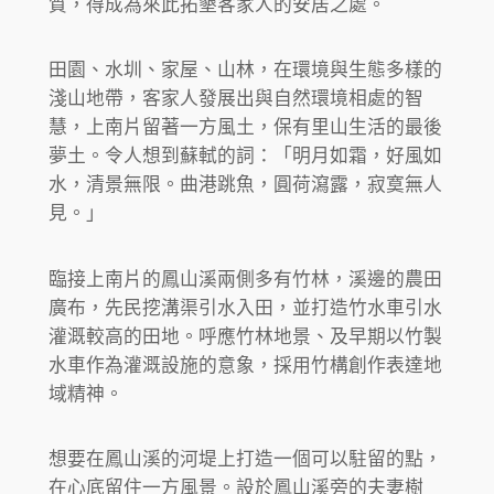
質，得成為來此拓墾客家人的安居之處。
田園、水圳、家屋、山林，在環境與生態多樣的
淺山地帶，客家人發展出與自然環境相處的智
慧，上南片留著一方風土，保有里山生活的最後
夢土。令人想到蘇軾的詞：「明月如霜，好風如
水，清景無限。曲港跳魚，圓荷瀉露，寂寞無人
見。」
臨接上南片的鳳山溪兩側多有竹林，溪邊的農田
廣布，先民挖溝渠引水入田，並打造竹水車引水
灌溉較高的田地。呼應竹林地景、及早期以竹製
水車作為灌溉設施的意象，採用竹構創作表達地
域精神。
想要在鳳山溪的河堤上打造一個可以駐留的點，
在心底留住一方風景。設於鳳山溪旁的夫妻樹