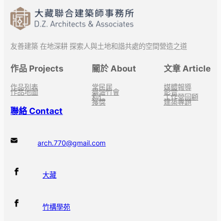
友善建築 在地深耕 探索人與土地和諧共處的空間營造之道
作品 Projects
關於 About
文章 Article
作品列表
常民居
媒體報導
作品地圖
臺灣竹會
影音
利仁
工作營回顧
獲獎
建築專題
聯絡 Contact
arch.770@gmail.com
大藏
竹構學苑