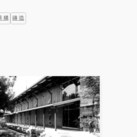
鋼 構
磚 造