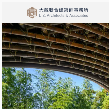
跳
至
主
要
內
容