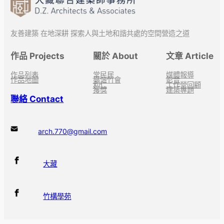
友善建築 在地深耕 探索人與土地和諧共處的空間營造之道
作品 Projects
關於 About
文章 Article
作品列表
常民居
媒體報導
作品地圖
臺灣竹會
影音
利仁
工作營回顧
獲獎
建築專題
聯絡 Contact
arch.770@gmail.com
大藏
竹構學苑