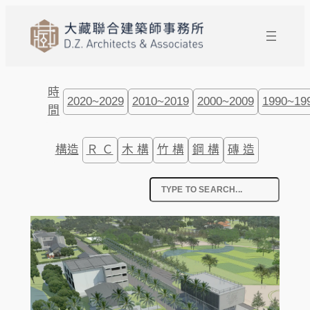
跳
至
主
要
內
時
2020~2029
2010~2019
2000~2009
1990~19
容
間
構造
Ｒ Ｃ
木 構
竹 構
鋼 構
磚 造