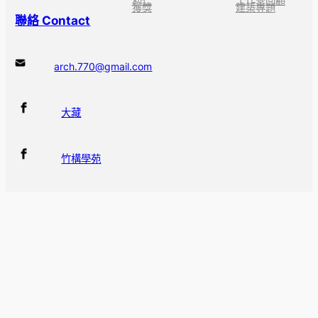
利仁
工作營回顧
獲獎
建築專題
聯絡 Contact
arch.770@gmail.com
大藏
竹構學苑