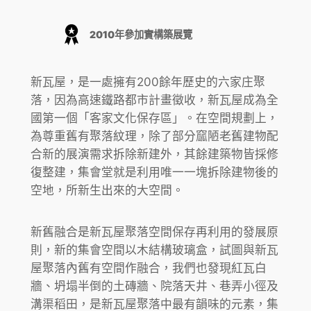
2010年參加實構築展覽
新瓦屋，是一處擁有200餘年歷史的六家庄聚
落，因為高速鐵路都市計畫徵收，新瓦屋成為全
國第一個「客家文化保存區」。在空間規劃上，
為尊重舊有聚落紋理，除了部分窳陋老舊建物配
合新的展演需求拆除新建外，其餘建築物皆採修
復整建，集會堂就是利用唯一一塊拆除建物後的
空地，所新生出來的大空間。
新舊融合是新瓦屋聚落空間保存再利用的發展原
則，新的集會空間以木結構玻璃盒，試圖與新瓦
屋聚落內舊有空間作融合，我們也發現紅瓦白
牆、坍塌半倒的土磚牆、院落天井、巷弄小徑及
溝渠稻田，是新瓦屋聚落中最有韻味的元素，集