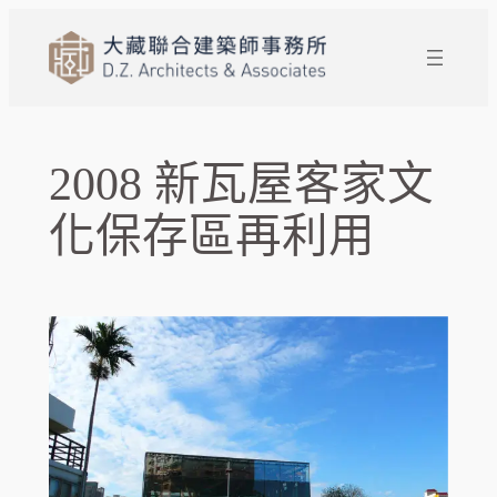
跳
至
主
要
內
容
2008 新瓦屋客家文
化保存區再利用