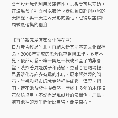
會堂設計我們利用玻璃特性，讓視覺可以穿透。
在玻璃盒子裡面可以盡情享受紅瓦白牆與燕尾的
天際線，與一天之內光影的變化，也得以盡攬四
周微風輕撫的稻浪。
【再訪新瓦屋客家文化保存區】
日前黃昏經過竹北，再踏入新瓦屋客家文化保存
區，2008年完成的聚落保存整修工作。多年不
見，依然可愛～唯一興建一棟玻璃盒子的集會
堂，映照著周邊房子和花樹，更融合在環境裡。
民居活化為許多有趣的小店，原來聚落邊的砌
石、竹叢和都市環境竟然相映成趣，溝渠、稻
田、荷花池益發生機盎然，歷經十多年的木棧道
竟然還堪用。不記得是誰設計的沒關係，居民、
還有池裡的眾生們怡然自得，最是開心。