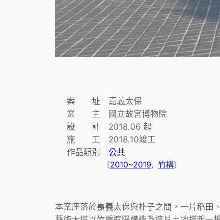
案 址 嘉義太保
業 主 國立故宮博物院
設 計 2018.06 起
施 工 2018.10竣工
作品類別
公共
〔
2010~2019
,  
竹構
〕
本案座落於嘉義太保與朴子之間，一片稻田
藝術大道以竹編遮陽構造為這片土地撐起一