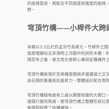
的座椅靠背，再配合不同高度與寬度的座椅
野。
穹頂竹構——小桿件大跨
本案以3.3公尺的孟宗竹為單元，竹桿件之
造原理類似北宋清明上河圖中的拱形木橋，
隔百年之後，達文西也曾醉心專研此種構件
穹頂竹構座落於至美橋南側與步道連接之交
由石頭的重量抵抗風昇力。整體設計配合南
穹頂竹構接地處有三處以鋼管收邊的大開口
接頭只做到角接，使穹頂竹構之整體形狀比
後隨即經歷了結構補強。