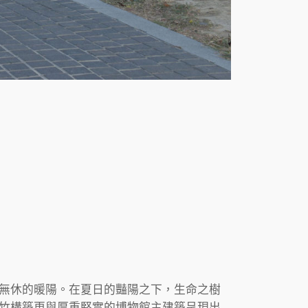
無休的暖陽。在夏日的豔陽之下，生命之樹
竹構築更與厚重堅實的博物館主建築呈現出