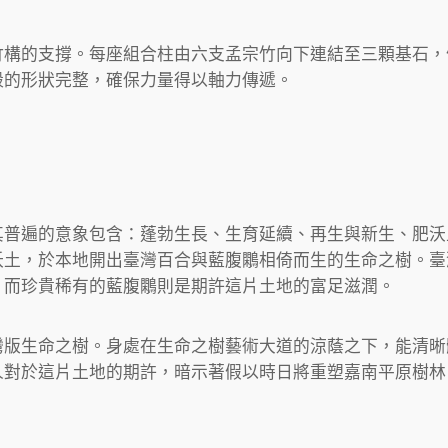
竹構的支撐。每座組合柱由六支孟宗竹向下連結至三顆基石，
殼的形狀完整，確保力量得以軸力傳遞。
其普遍的意象包含：蓬勃生長、生育延續、再生與新生、肥沃
沃土，於本地開出臺灣百合與藍腹鷴相倚而生的生命之樹。臺
，而珍貴稀有的藍腹鷴則是期許這片土地的富足滋潤。
灣版生命之樹。身處在生命之樹藝術大道的涼蔭之下，能清晰
人對於這片土地的期許，暗示著假以時日將重塑嘉南平原樹林