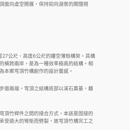
頂面向虛空開展，保持迎向湖景的開闊視
徑27公尺、高度6公尺的鏤空薄殼構架。其構
的橫跨兩岸，是為一種效率極高的結構。相
為本案穹頂竹構創作的設計靈感。
步道兩端。穹頂之結構底部以溪石奠基，藉
穹頂竹桿件之間的接合方式，本該是固接的
承受過大的彎矩而劈裂，故穹頂竹構完工之