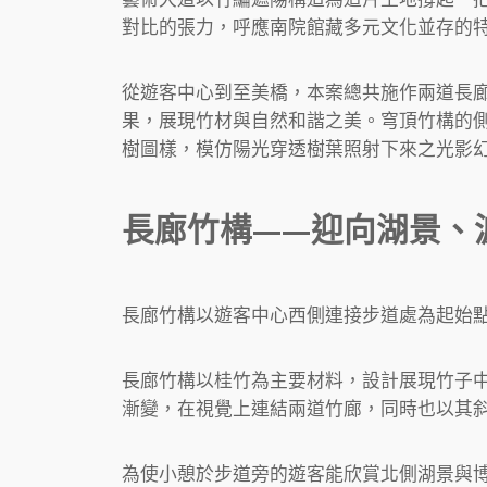
對比的張力，呼應南院館藏多元文化並存的
從遊客中心到至美橋，本案總共施作兩道長
果，展現竹材與自然和諧之美。穹頂竹構的
樹圖樣，模仿陽光穿透樹葉照射下來之光影
長廊竹構——迎向湖景、
長廊竹構以遊客中心西側連接步道處為起始點
長廊竹構以桂竹為主要材料，設計展現竹子
漸變，在視覺上連結兩道竹廊，同時也以其
為使小憩於步道旁的遊客能欣賞北側湖景與