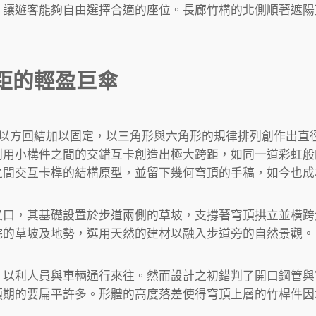
，讓遊客能夠自由選擇合適的座位。長廊竹構的北側順著遮陽
距的輕盈巨傘
間以方回結加以固定，以三角形與六角形的規律排列創作出直
利用小構件之間的交錯互卡創造出極大跨距，如同一道彩虹般
之間交互卡榫的結構原型，並留下幾何穹頂的手稿，如今也成
叉口，其基礎設置於步道兩側的草坡，支撐著穹頂拱立並橫跨
院的草坡及地勢，選用天然的建材以融入步道旁的自然景觀。
，以利人員與車輛通行來往。然而設計之初錯判了開口鋼管與
預期的要扁平許多。形體的高度落差使得穹頂上層的竹桿件因