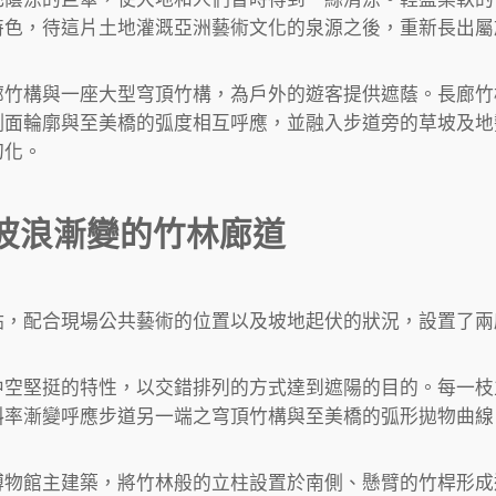
特色，待這片土地灌溉亞洲藝術文化的泉源之後，重新長出屬
廊竹構與一座大型穹頂竹構，為戶外的遊客提供遮蔭。長廊竹
側面輪廓與至美橋的弧度相互呼應，並融入步道旁的草坡及地
幻化。
波浪漸變的竹林廊道
，配合現場公共藝術的位置以及坡地起伏的狀況，設置了兩座
中空堅挺的特性，以交錯排列的方式達到遮陽的目的。每一枝
斜率漸變呼應步道另一端之穹頂竹構與至美橋的弧形拋物曲線
博物館主建築，將竹林般的立柱設置於南側、懸臂的竹桿形成