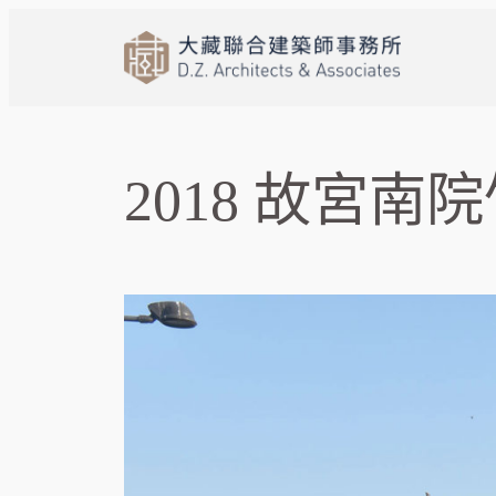
跳
至
主
要
內
容
2018 故宮