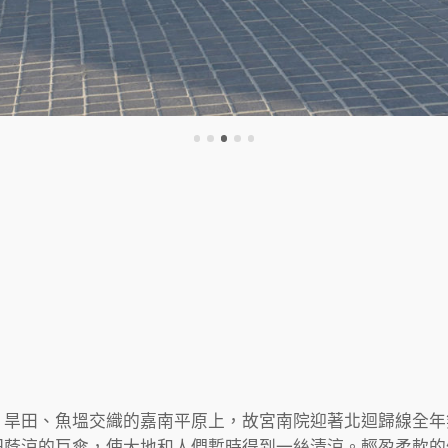
、旱田、魚塭交織的嘉南平原上，故宮南院迎著北迴歸線全年
把蔭涼的巨傘，使大地和人們暫時得到一絲清涼。輕盈柔軟的