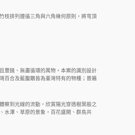
竹枝排列遵循三角與六角幾何原則，將穹頂
且豐饒、無盡循環的萬物。本案的識別設計
灣百合及藍腹鷴皆為臺灣特有的物種；普遍
體察到光線的流動，欣賞陽光穿透樹葉般之
、水澤、草原的景象，百花盛開、群鳥共