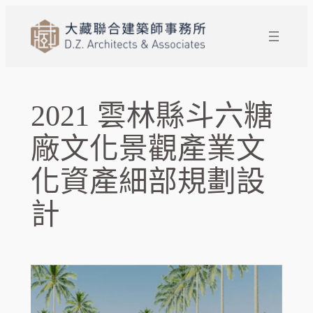
跳
至
主
要
內
容
2021 雲林縣斗六糖
廠文化景觀產業文
化資產細部規劃設
計