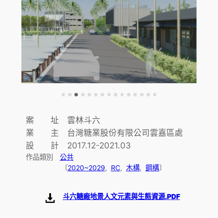
案 址 雲林斗六
業 主 台灣糖業股份有限公司雲嘉區處
設 計 2017.12-2021.03
作品類別
公共
〔
2020~2029
,  
RC
,  
木構
,  
鋼構
〕
斗六糖廠地景人文元素與生態資源.PDF