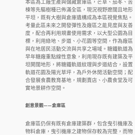
本區為工廠生產與儲藏倉庫區，芒草、茄苳、苦
楝等先驅樹種已佈滿全區，現況視野遼闊且地形
平坦，既有大樹與倉庫遺構成為本區視覺焦點。
考量此區未來之開發彈性及廠區之能見度與友善
度，配合再利用規畫使用需求，以大型公園為目
標，利用綠地、步道、小花園等空間，作為廠區
與在地居民活動交流與共享之場域。糖鐵軌道為
早年糖廠重點線性意象，利用現存既有建築及平
坦開闊地形，將糖鐵軌道紋理與步道結合，設置
軌道花園及陽光草坪，為戶外休閒活動空間；配
合發展食農教育基地，規劃賣店、小農食堂及可
實地景耕作空間。
創意景觀——倉庫區
倉庫區仍保有既有倉庫建築群，包含曳引機庫及
物料倉庫，曳引機庫之建物保存較為完整，而物