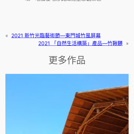
«
2021 新竹光臨藝術節—東門城竹風屏幕
2021 「自然生活構築」產品—竹鞦韆
»
更多作品