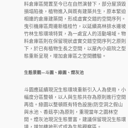
料倉庫區閒置至今已在自然演替下，部分屋頂毀
損塌陷後，植物進入與既有建築共生，原本緊迫
相連的倉庫建築間，形成虛實交錯的空間序列。
曳引機庫區周邊新植桂竹，以延續高林排水邊坡
竹林生態環境特質，為一處宜人的活動場域。物
料倉庫區則在保留現狀虛實交錯空間序列之原則
下，於已有植物生長之空間，以屋內小庭院之型
態重新呈現，增加倉庫區之空間體驗。
生態景觀—斗園、綠園、煙灰池
斗園應延續現況生態環境重新引入人為使用，小
幅度分區整頓，以人與生態共存為原則進行空間
再造。綠園以整頓既有特色設施(防空洞之假山
與水池、香菇亭)為原則，重現當年之園林空
間。煙灰池現況生態豐富，建議保留現況生態環
境，增加棲地形式成為生態觀察區。