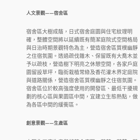
人文景觀——宿舍區
宿舍區大樹成蔭，日式宿舍庭園與住宅紋理明
確，整體空間將以延續既有簡潔庭院式空間格局
與日治時期景觀特色為主，營造宿舍區質樸幽靜
之住宿氛圍。透過疏伐雜木、保留既有大喬木並
予以疏枝，營造樹下明亮之休憩空間，各家戶庭
園留設草坪，臨街栽植常綠及香花灌木界定庭院
與道路關係，營造宿舍區質樸幽靜之住宿氛圍。
宿舍區位於較高強度使用的開發區、最低干擾規
劃的核心區與果園區中間，宜建立生態熱點，做
為各區中間的緩衝區。
創意景觀——生產區