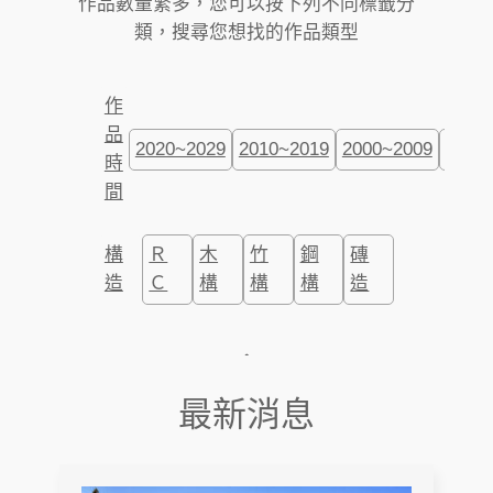
作品數量繁多，您可以按下列不同標籤分
類，搜尋您想找的作品類型
作
品
2020~2029
2010~2019
2000~2009
1990
時
間
構
Ｒ
木
竹
鋼
磚
造
Ｃ
構
構
構
造
最新消息