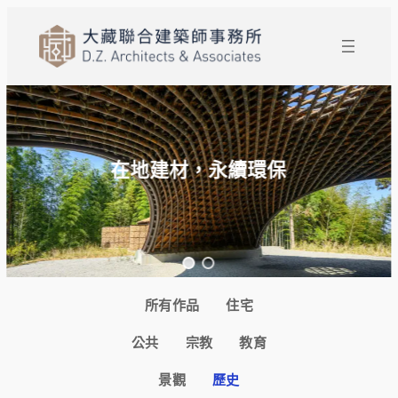
跳
至
主
要
內
容
在地建材，永續環保
所有作品
住宅
公共
宗教
教育
景觀
歷史