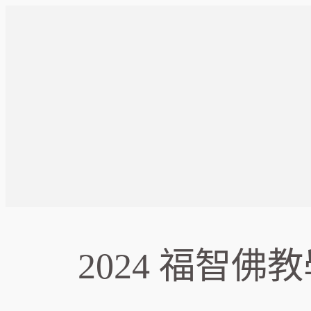
跳
至
主
要
內
容
2024 福智佛